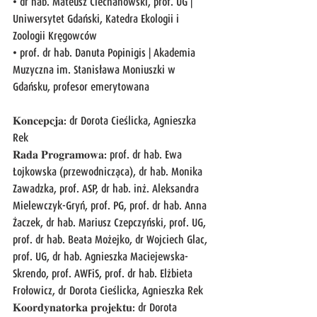
• dr hab. Mateusz Ciechanowski, prof. UG | 
Uniwersytet Gdański, Katedra Ekologii i 
Zoologii Kręgowców
• prof. dr hab. Danuta Popinigis | Akademia 
Muzyczna im. Stanisława Moniuszki w 
Gdańsku, profesor emerytowana
𝐊𝐨𝐧𝐜𝐞𝐩𝐜𝐣𝐚: dr Dorota Cieślicka, Agnieszka 
Rek
𝐑𝐚𝐝𝐚 𝐏𝐫𝐨𝐠𝐫𝐚𝐦𝐨𝐰𝐚: prof. dr hab. Ewa 
Łojkowska (przewodnicząca), dr hab. Monika 
Zawadzka, prof. ASP, dr hab. inż. Aleksandra 
Mielewczyk-Gryń, prof. PG, prof. dr hab. Anna 
Żaczek, dr hab. Mariusz Czepczyński, prof. UG, 
prof. dr hab. Beata Możejko, dr Wojciech Glac, 
prof. UG, dr hab. Agnieszka Maciejewska-
Skrendo, prof. AWFiS, prof. dr hab. Elżbieta 
Frołowicz, dr Dorota Cieślicka, Agnieszka Rek
𝐊𝐨𝐨𝐫𝐝𝐲𝐧𝐚𝐭𝐨𝐫𝐤𝐚 𝐩𝐫𝐨𝐣𝐞𝐤𝐭𝐮: dr Dorota 