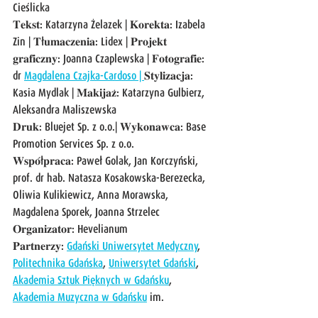
Cieślicka
𝐓𝐞𝐤𝐬𝐭: Katarzyna Żelazek | 𝐊𝐨𝐫𝐞𝐤𝐭𝐚: Izabela 
Zin | 𝐓ł𝐮𝐦𝐚𝐜𝐳𝐞𝐧𝐢𝐚: Lidex | 𝐏𝐫𝐨𝐣𝐞𝐤𝐭 
𝐠𝐫𝐚𝐟𝐢𝐜𝐳𝐧𝐲: Joanna Czaplewska | 𝐅𝐨𝐭𝐨𝐠𝐫𝐚𝐟𝐢𝐞: 
dr 
Magdalena Czajka-Cardoso | 
𝐒𝐭𝐲𝐥𝐢𝐳𝐚𝐜𝐣𝐚: 
Kasia Mydlak | 𝐌𝐚𝐤𝐢𝐣𝐚𝐳̇: Katarzyna Gulbierz, 
Aleksandra Maliszewska
𝐃𝐫𝐮𝐤: Bluejet Sp. z o.o.| 𝐖𝐲𝐤𝐨𝐧𝐚𝐰𝐜𝐚: Base 
Promotion Services Sp. z o.o.
𝐖𝐬𝐩𝐨́ł𝐩𝐫𝐚𝐜𝐚: Paweł Golak, Jan Korczyński, 
prof. dr hab. Natasza Kosakowska-Berezecka, 
Oliwia Kulikiewicz, Anna Morawska, 
Magdalena Sporek, Joanna Strzelec
𝐎𝐫𝐠𝐚𝐧𝐢𝐳𝐚𝐭𝐨𝐫: Hevelianum
𝐏𝐚𝐫𝐭𝐧𝐞𝐫𝐳𝐲: 
Gdański Uniwersytet Medyczny
, 
Politechnika Gdańska
, 
Uniwersytet Gdański
, 
Akademia Sztuk Pięknych w Gdańsku
, 
Akademia Muzyczna w Gdańsku
 im. 
Stanisława Moniuszki, 
Akademia Wychowania 