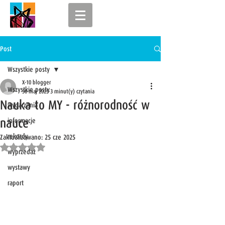
Post
Wszystkie posty
X-10 blogger
Wszystkie posty
30 maj 2025
3 minut(y) czytania
Nauka to MY - różnorodność w
wydarzenia
nauce
informacje
rekordy
Zaktualizowano:
25 cze 2025
Oceniono na NaN z 5 gwiazdek.
wyprzedaż
wystawy
raport