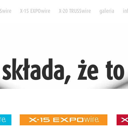
Swire
X-15 EXPOwire
X-20 TRUSSwire
galeria
in
 składa, że to