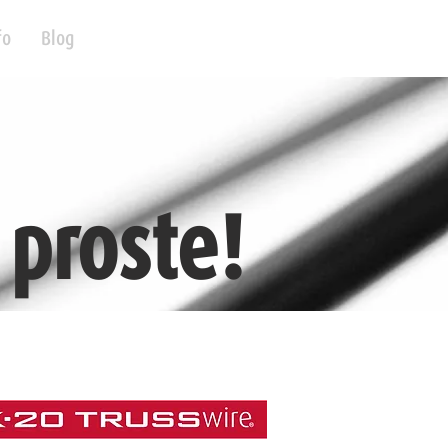
fo
Blog
 proste!