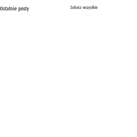
Zobacz wszystkie
Ostatnie posty
Komentarze
0.0 / 5 (0)
Nasi Chłopcy