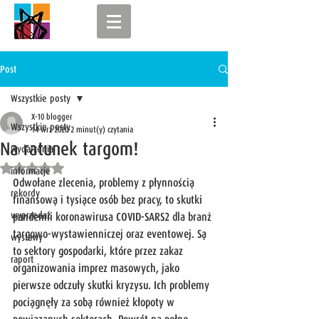
Post
Wszystkie posty
X-10 blogger
Wszystkie posty
14 wrz 2020
2 minut(y) czytania
Na ratunek targom!
wydarzenia
Oceniono na NaN z 5 gwiazdek.
informacje
Odwołane zlecenia, problemy z płynnością 
rekordy
finansową i tysiące osób bez pracy, to skutki 
wyprzedaż
pandemii koronawirusa COVID-SARS2 dla branż 
targowo-wystawienniczej oraz eventowej. Są 
wystawy
to sektory gospodarki, które przez zakaz 
raport
organizowania imprez masowych, jako 
pierwsze odczuły skutki kryzysu. Ich problemy 
pociągnęły za sobą również kłopoty w 